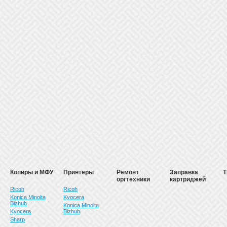
Копиры и МФУ
Принтеры
Ремонт
Заправка
Т
оргтехники
картриджей
Ricoh
Ricoh
Konica Minolta
Kyocera
Bizhub
Konica Minolta
Kyocera
Bizhub
Sharp