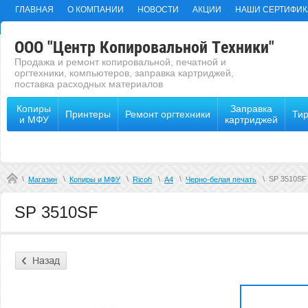
ГЛАВНАЯ
О КОМПАНИИ
НОВОСТИ
АКЦИИ
НАШИ СЕРТИФИК
ООО "Центр Копировальной Техники"
Продажа и ремонт копировальной, печатной и
оргтехники, компьютеров, заправка картриджей,
поставка расходных материалов
Копиры
Заправка
Принтеры
Ремонт оргтехники
Ти
и МФУ
картриджей
\
\
\
\
\
\
SP 3510SF
Магазин
Копиры и МФУ
Ricoh
А4
Черно-белая печать
SP 3510SF