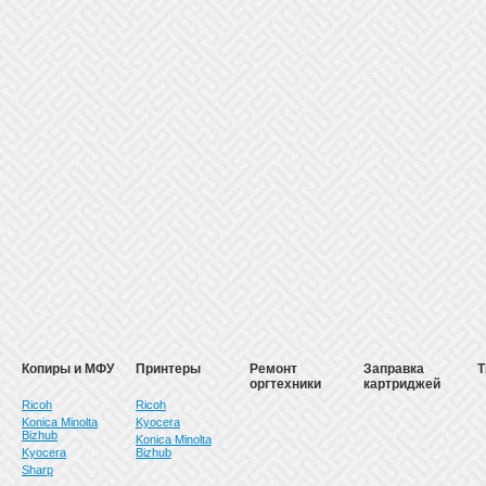
Копиры и МФУ
Принтеры
Ремонт
Заправка
Т
оргтехники
картриджей
Ricoh
Ricoh
Konica Minolta
Kyocera
Bizhub
Konica Minolta
Kyocera
Bizhub
Sharp