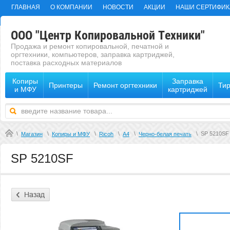
ГЛАВНАЯ
О КОМПАНИИ
НОВОСТИ
АКЦИИ
НАШИ СЕРТИФИК
ООО "Центр Копировальной Техники"
Продажа и ремонт копировальной, печатной и
оргтехники, компьютеров, заправка картриджей,
поставка расходных материалов
Копиры
Заправка
Принтеры
Ремонт оргтехники
Ти
и МФУ
картриджей
\
\
\
\
\
\
SP 5210SF
Магазин
Копиры и МФУ
Ricoh
А4
Черно-белая печать
SP 5210SF